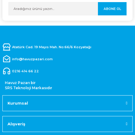
ABONE OL
Atatürk Cad. 19 Mayıs Mah. No:66/6 Kozyatağı
info@havuzpazari.com
0216 414 66 22
Havuz Pazarı bir
SRS Teknoloji Markasıdır
Kurumsal
Alışveriş