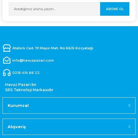
ABONE OL
Atatürk Cad. 19 Mayıs Mah. No:66/6 Kozyatağı
info@havuzpazari.com
0216 414 66 22
Havuz Pazarı bir
SRS Teknoloji Markasıdır
Kurumsal
Alışveriş