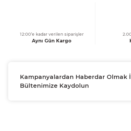
12:00’e kadar verilen siparişler
2.0
Aynı Gün Kargo
Kampanyalardan Haberdar Olmak İ
Bültenimize Kaydolun
Kurumsal
Atatürk Cad. 19 Mayıs Mah. No:66/6