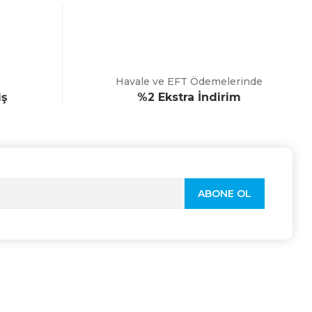
Havale ve EFT Ödemelerinde
iş
%2 Ekstra İndirim
ABONE OL
BİZİ TAKİP EDİN