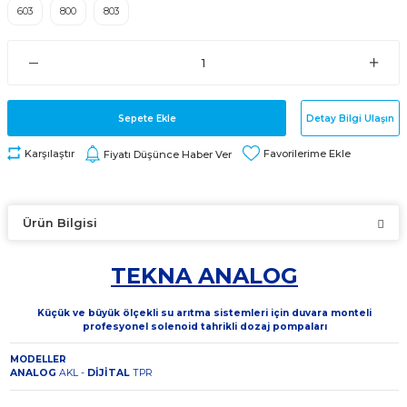
603
800
803
Sepete Ekle
Detay Bilgi Ulaşın
Karşılaştır
Fiyatı Düşünce Haber Ver
Ürün Bilgisi
TEKNA ANALOG
Küçük ve büyük ölçekli su arıtma sistemleri için duvara monteli
profesyonel solenoid tahrikli dozaj pompaları
MODELLER
ANALOG
AKL -
DİJİTAL
TPR