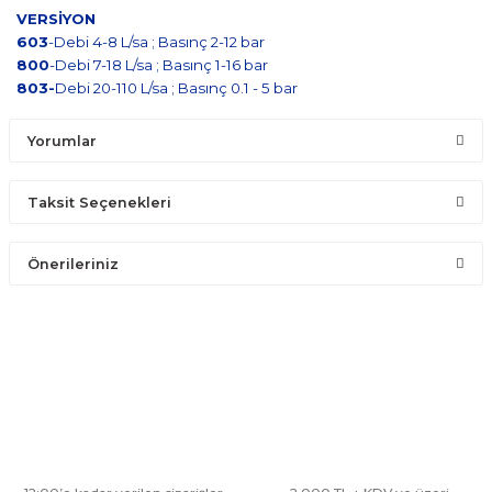
VERSİYON
603
-Debi 4-8 L/sa ; Basınç 2-12 bar
800
-Debi 7-18 L/sa ; Basınç 1-16 bar
803-
Debi 20-110 L/sa ; Basınç 0.1 - 5 bar
Yorumlar
Taksit Seçenekleri
Bu ürüne ilk yorumu siz yapın!
Önerileriniz
Yorum Yaz
Bu ürünün fiyat bilgisi, resim, ürün açıklamalarında ve diğer
konularda yetersiz gördüğünüz noktaları öneri formunu kullanarak
tarafımıza iletebilirsiniz.
Görüş ve önerileriniz için teşekkür ederiz.
Ürün resmi kalitesiz, bozuk veya görüntülenemiyor.
Ürün açıklamasında eksik bilgiler bulunuyor.