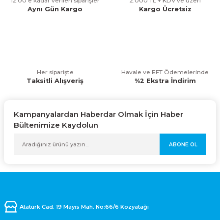
12:00’e kadar verilen siparişler
2.000 TL + KDV ve üzeri
Ürün bilgilerinde hatalar bulunuyor.
Aynı Gün Kargo
Kargo Ücretsiz
Ürün fiyatı diğer sitelerden daha pahalı.
Bu ürüne benzer farklı alternatifler olmalı.
Her siparişte
Havale ve EFT Ödemelerinde
Taksitli Alışveriş
%2 Ekstra İndirim
Gönder
Kampanyalardan Haberdar Olmak İçin Haber
Bültenimize Kaydolun
ABONE OL
Atatürk Cad. 19 Mayıs Mah. No:66/6 Kozyatağı