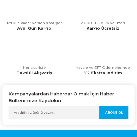
Ürün resmi kalitesiz, bozuk veya görüntülenemiyor.
Ürün açıklamasında eksik bilgiler bulunuyor.
12:00’e kadar verilen siparişler
2.000 TL + KDV ve üzeri
Ürün bilgilerinde hatalar bulunuyor.
Aynı Gün Kargo
Kargo Ücretsiz
Ürün fiyatı diğer sitelerden daha pahalı.
Bu ürüne benzer farklı alternatifler olmalı.
Her siparişte
Havale ve EFT Ödemelerinde
Taksitli Alışveriş
%2 Ekstra İndirim
Gönder
Kampanyalardan Haberdar Olmak İçin Haber
Bültenimize Kaydolun
ABONE OL