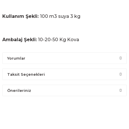
Kullanım Şekli:
100 m3 suya 3 kg
Ambalaj Şekli:
10-20-50 Kg Kova
Yorumlar
Taksit Seçenekleri
Bu ürüne ilk yorumu siz yapın!
Önerileriniz
Yorum Yaz
Bu ürünün fiyat bilgisi, resim, ürün açıklamalarında ve diğer
konularda yetersiz gördüğünüz noktaları öneri formunu kullanarak
tarafımıza iletebilirsiniz.
Görüş ve önerileriniz için teşekkür ederiz.