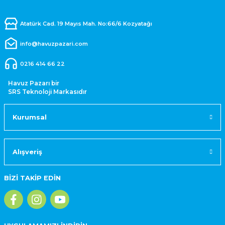
Atatürk Cad. 19 Mayıs Mah. No:66/6 Kozyatağı
info@havuzpazari.com
0216 414 66 22
Havuz Pazarı bir
SRS Teknoloji Markasıdır
Kurumsal
Alışveriş
BİZİ TAKİP EDİN