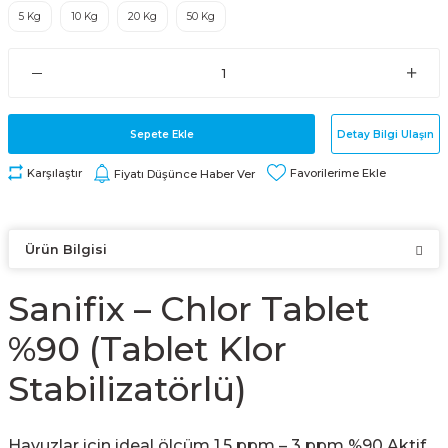
5 Kg
10 Kg
20 Kg
50 Kg
Sepete Ekle
Detay Bilgi Ulaşın
Karşılaştır
Fiyatı Düşünce Haber Ver
Ürün Bilgisi
Sanifix – Chlor Tablet
%90 (Tablet Klor
Stabilizatörlü)
Havuzlar için ideal ölçüm 1,5 ppm – 3 ppm %90 Aktif