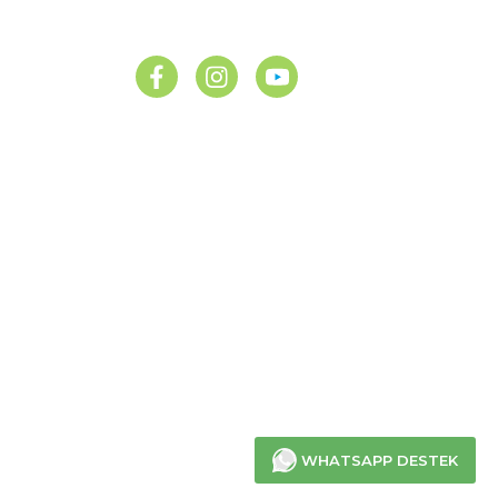
BİZİ TAKİP EDİN
UYGULAMAMIZI İNDİRİN
WHATSAPP DESTEK