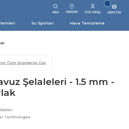
YARDIM
ARA
ÜYE GİRİŞİ
SEPETİM
stemleri
Su Sporları
Hava Temizleme
lak
ın Tüm Ürünlerini Gör
vuz Şelaleleri - 1.5 mm -
rlak
aleleri
r Technologies