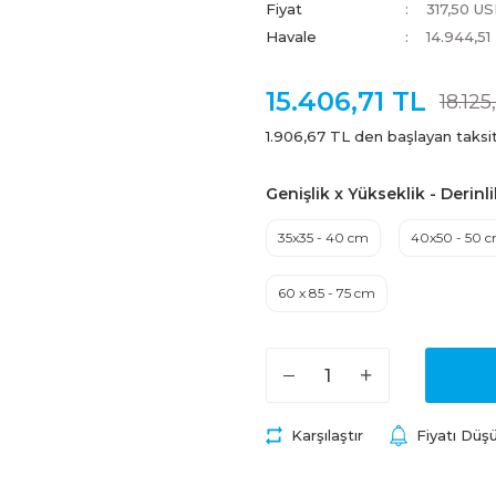
Fiyat
317,50 U
Havale
14.944,51
15.406,71 TL
18.125
1.906,67 TL den başlayan taksit
Genişlik x Yükseklik - Derinl
35x35 - 40 cm
40x50 - 50 
60 x 85 - 75 cm
Karşılaştır
Fiyatı Düş