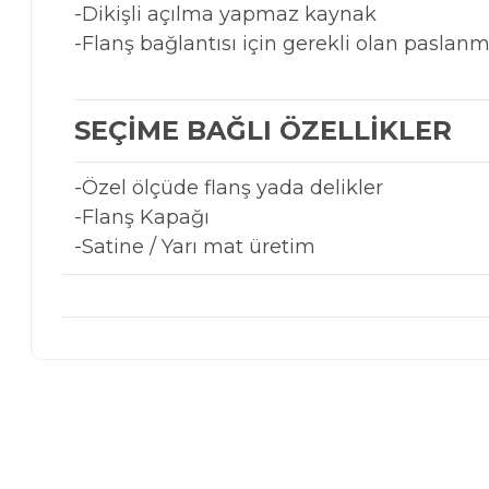
-Dikişli açılma yapmaz kaynak
-Flanş bağlantısı için gerekli olan pasla
SEÇİME BAĞLI ÖZELLİKLER
-Özel ölçüde flanş yada delikler
-Flanş Kapağı
-Satine / Yarı mat üretim
Bu ürünün fiyat bilgisi, resim, ürün açıklamalarında ve diğer 
Görüş ve önerileriniz için teşekkür ederiz.
Ürün resmi kalitesiz, bozuk veya görüntülenemiyor.
Ürün açıklamasında eksik bilgiler bulunuyor.