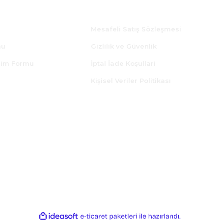
Alışveriş
Mesafeli Satış Sözleşmesi
mu
Gizlilik ve Güvenlik
irim Formu
İptal İade Koşullari
i
Kişisel Veriler Politikası
ile
ideasoft
e-