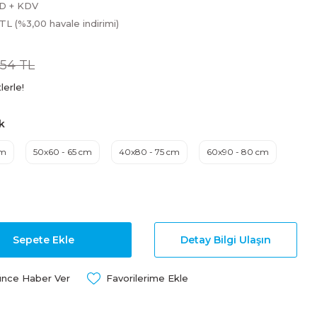
SD + KDV
 TL (%3,00 havale indirimi)
,54 TL
lerle!
ik
cm
50x60 - 65 cm
40x80 - 75 cm
60x90 - 80 cm
Sepete Ekle
Detay Bilgi Ulaşın
ünce Haber Ver