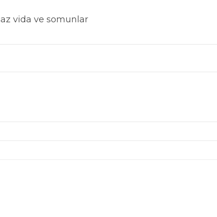
nmaz vida ve somunlar
konularda yetersiz gördüğünüz noktaları öneri formunu kullanarak tarafımı
Bu ürüne ilk yorumu siz yapın!
Yorum Yaz