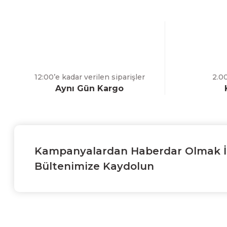
Ürün bilgilerinde hatalar bulunuyor.
Ürün fiyatı diğer sitelerden daha pahalı.
Bu ürüne benzer farklı alternatifler olmalı.
12:00’e kadar verilen siparişler
2.0
Aynı Gün Kargo
Kampanyalardan Haberdar Olmak İ
Bültenimize Kaydolun