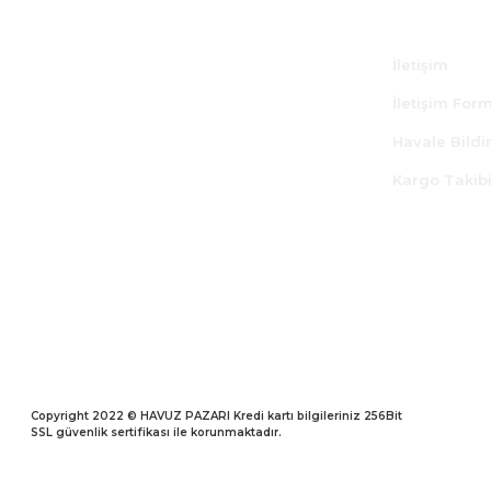
Kurumsal
Atatürk Cad. 19 Mayıs Mah. No:66/6
Kozyatağı
İletişim
info@havuzpazari.com
İletişim For
Havale Bild
0216 414 66 22
Kargo Takib
Havuz Pazarı bir
SRS Teknoloji Markasıdır
Copyright 2022 © HAVUZ PAZARI Kredi kartı bilgileriniz 256Bit
SSL güvenlik sertifikası ile korunmaktadır.