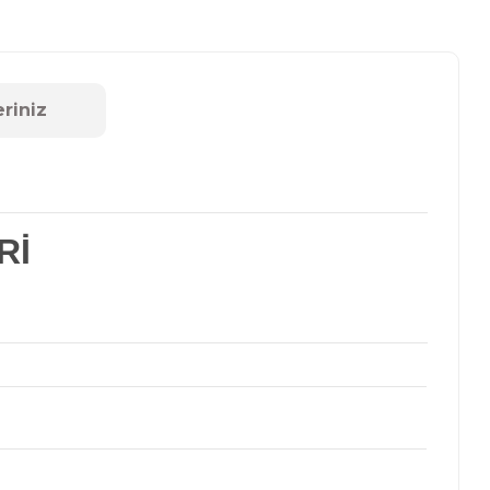
eriniz
Rİ