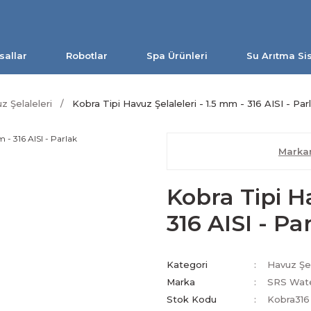
sallar
Robotlar
Spa Ürünleri
Su Arıtma Si
z Şelaleleri
Kobra Tipi Havuz Şelaleleri - 1.5 mm - 316 AISI - Par
Markan
Kobra Tipi Ha
316 AISI - Pa
Kategori
Havuz Şel
Marka
SRS Wate
Stok Kodu
Kobra316