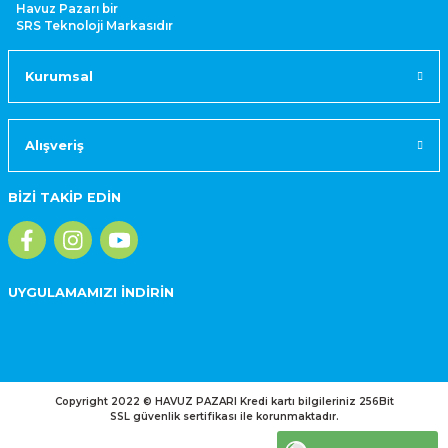
Havuz Pazarı bir
SRS Teknoloji Markasıdır
Kurumsal
Alışveriş
BİZİ TAKİP EDİN
UYGULAMAMIZI İNDİRİN
Copyright 2022 © HAVUZ PAZARI Kredi kartı bilgileriniz 256Bit
SSL güvenlik sertifikası ile korunmaktadır.