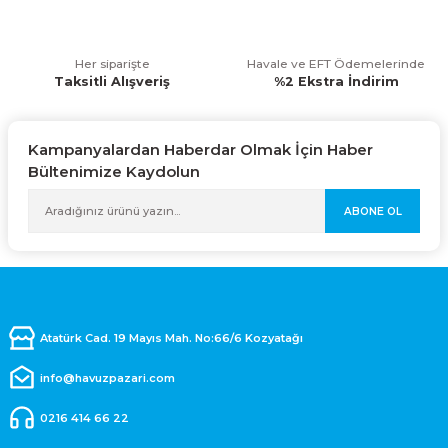
Her siparişte
Havale ve EFT Ödemelerinde
Taksitli Alışveriş
%2 Ekstra İndirim
Kampanyalardan Haberdar Olmak İçin Haber
Bültenimize Kaydolun
ABONE OL
Atatürk Cad. 19 Mayıs Mah. No:66/6 Kozyatağı
info@havuzpazari.com
0216 414 66 22